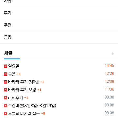
자유
후기
추천
금융
새글
등록일
14:45
일요일
댓글
등록일
12:26
좋은
1
댓글
등록일
12:08
바카라 후기 7츄럴
1
댓글
등록일
11:36
바카라 후기 오링
1
댓글
등록일
08.08
atm후기
1
등록일
08.08
주간미션(8월8일~8월16일)
댓글
등록일
08.08
오늘의 바카라 질문
8