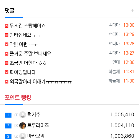
댓글
등록자
등록일
백다마
13:30
무조건 스탑해야죠
등록자
등록일
백다마
13:29
안타깝네요 ㅜㅜ
등록자
등록일
백다마
13:28
악!!! 이런 ㅜㅜ
등록자
등록일
백다마
13:27
즐거운 주말 보내세요
등록자
등록일
먼데
12:36
조금만 더한다 ㅎㅎ
등록자
등록일
하늘채
11:31
화이팅입니다
등록자
등록일
하늘채
11:30
외국말이라 이해가ㅠㅠㅠㅠㅠㅠ
포인트 랭킹
럭키추
1,005,410
1
트루라이즈
1,004,110
2
마카오박
1,003,860
3