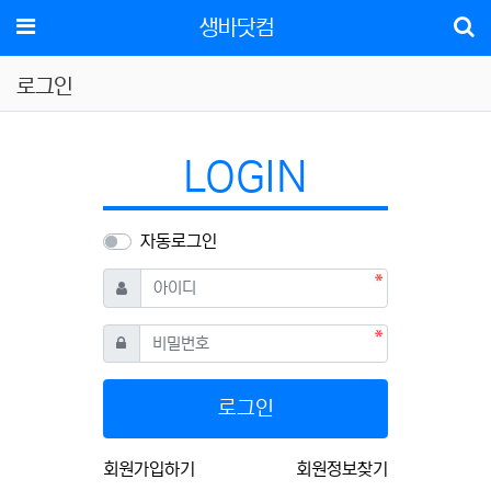
메뉴
생바닷컴
로그인
LOGIN
자동로그인
필수
아이디
필수
비밀번호
로그인
회원가입하기
회원정보찾기